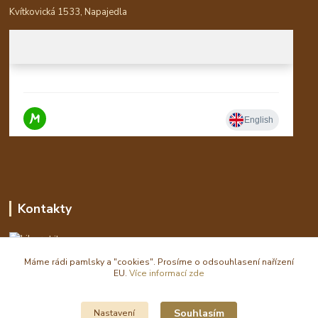
Kvítkovická 1533, Napajedla
Kontakty
Libor
Máme rádi pamlsky a "cookies". Prosíme o odsouhlasení nařízení
eshop(zavináč)waldi.cz
EU.
Více informací zde
Souhlasím
Nastavení