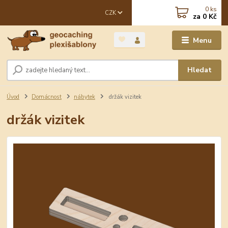
0
ks
CZK
za
0 Kč
Menu
Hledat
Úvod
Domácnost
nábytek
držák vizitek
držák vizitek