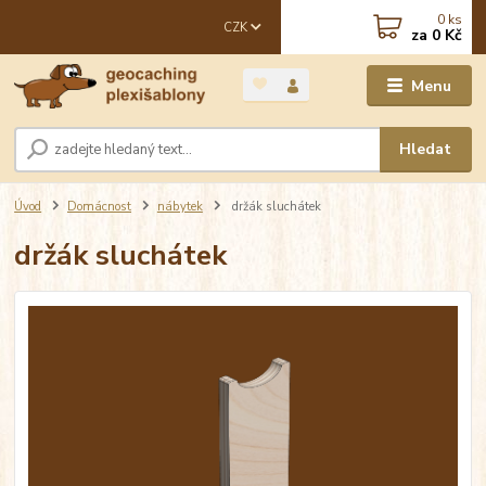
0
ks
CZK
za
0 Kč
Menu
Hledat
Úvod
Domácnost
nábytek
držák sluchátek
držák sluchátek