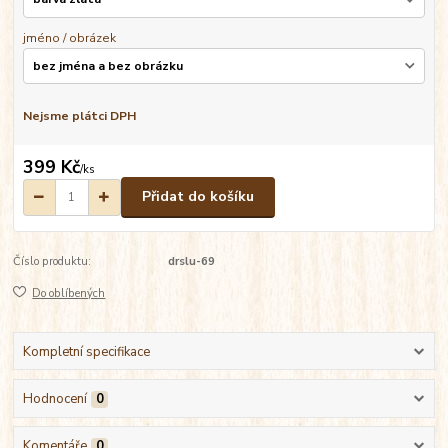
jméno / obrázek
Nejsme plátci DPH
399 Kč
/
ks
Přidat do košíku
Číslo produktu:
drslu-69
Do oblíbených
Kompletní specifikace
Hodnocení
0
Komentáře
0