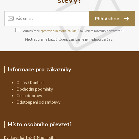
Přihlásit se
Souhlasím se
zpracováním osobních údajů
za účelem rozesílky newsletteru.
Neotravujeme každý týden, zasíláme jen jednou za čas.
Informace pro zákazníky
O nás / Kontakt
Obchodní podmínky
Cena dopravy
Odstoupení od smlouvy
Místo osobního převzetí
Kvítkovická 1533, Napajedla