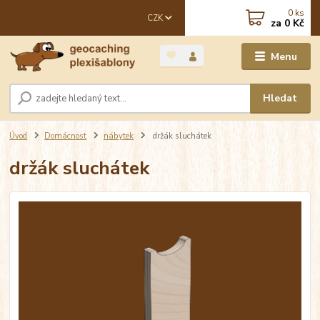
0
ks
CZK
za
0 Kč
Menu
Hledat
Úvod
Domácnost
nábytek
držák sluchátek
držák sluchátek