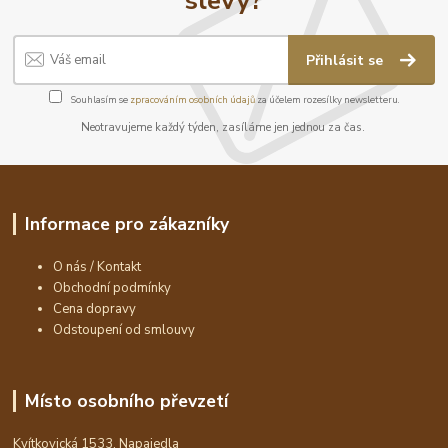
Přihlásit se
Souhlasím se
zpracováním osobních údajů
za účelem rozesílky newsletteru.
Neotravujeme každý týden, zasíláme jen jednou za čas.
Informace pro zákazníky
O nás / Kontakt
Obchodní podmínky
Cena dopravy
Odstoupení od smlouvy
Místo osobního převzetí
Kvítkovická 1533, Napajedla