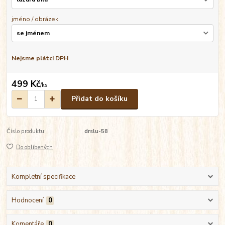
jméno / obrázek
Nejsme plátci DPH
499 Kč
/
ks
Přidat do košíku
Číslo produktu:
drslu-58
Do oblíbených
Kompletní specifikace
Hodnocení
0
Komentáře
0