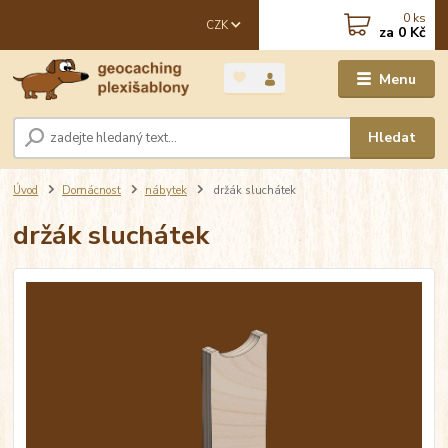
0
ks
CZK
za
0 Kč
Menu
Hledat
Úvod
Domácnost
nábytek
držák sluchátek
držák sluchátek