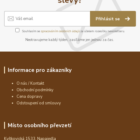
Přihlásit se
Souhlasím se
zpracováním osobních údajů
za účelem rozesílky newsletteru.
Neotravujeme každý týden, zasíláme jen jednou za čas.
Informace pro zákazníky
O nás / Kontakt
Obchodní podmínky
Cena dopravy
Odstoupení od smlouvy
Místo osobního převzetí
Kvítkovická 1533, Napajedla