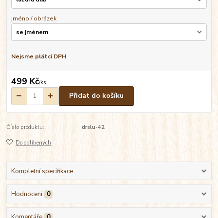
jméno / obrázek
Nejsme plátci DPH
499 Kč
/
ks
Přidat do košíku
Číslo produktu:
drslu-42
Do oblíbených
Kompletní specifikace
Hodnocení
0
Komentáře
0