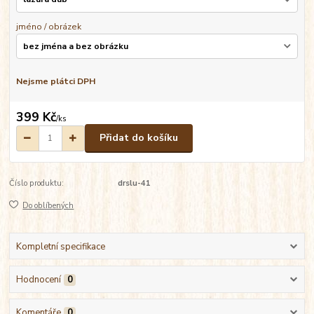
jméno / obrázek
Nejsme plátci DPH
399 Kč
/
ks
Přidat do košíku
Číslo produktu:
drslu-41
Do oblíbených
Kompletní specifikace
Hodnocení
0
Komentáře
0