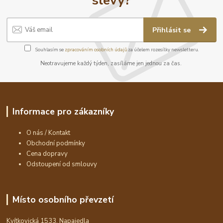
Přihlásit se
Souhlasím se
zpracováním osobních údajů
za účelem rozesílky newsletteru.
Neotravujeme každý týden, zasíláme jen jednou za čas.
Informace pro zákazníky
O nás / Kontakt
Obchodní podmínky
Cena dopravy
Odstoupení od smlouvy
Místo osobního převzetí
Kvítkovická 1533, Napajedla