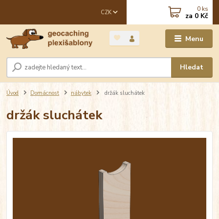
0
ks
CZK
za
0 Kč
Menu
Hledat
Úvod
Domácnost
nábytek
držák sluchátek
držák sluchátek