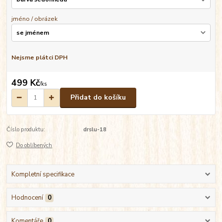
jméno / obrázek
Nejsme plátci DPH
499 Kč
/
ks
Přidat do košíku
Číslo produktu:
drslu-18
Do oblíbených
Kompletní specifikace
Hodnocení
0
Komentáře
0