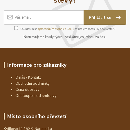
Přihlásit se
Souhlasím se
zpracováním osobních údajů
za účelem rozesílky newsletteru.
Neotravujeme každý týden, zasíláme jen jednou za čas.
Informace pro zákazníky
O nás / Kontakt
Obchodní podmínky
Cena dopravy
Odstoupení od smlouvy
Místo osobního převzetí
Kvítkovická 1533, Napajedla