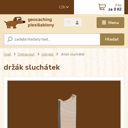
0
ks
CZK
za
0 Kč
Menu
Hledat
Úvod
Domácnost
nábytek
držák sluchátek
držák sluchátek