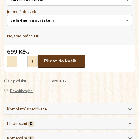
jméno / obrázek
Nejsme plátci DPH
699 Kč
/
ks
Přidat do košíku
Číslo produktu:
drslu-12
Do oblíbených
Kompletní specifikace
Hodnocení
0
Komentáře
0