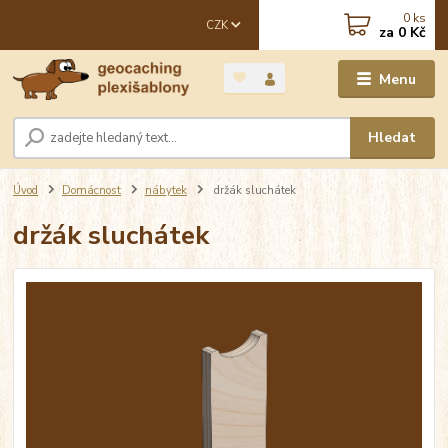
0
ks
CZK
za
0 Kč
Menu
Hledat
Úvod
Domácnost
nábytek
držák sluchátek
držák sluchátek