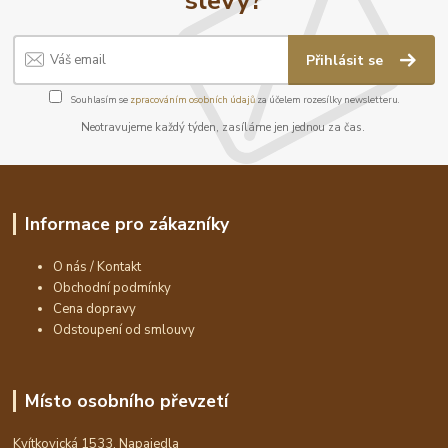
Přihlásit se
Souhlasím se
zpracováním osobních údajů
za účelem rozesílky newsletteru.
Neotravujeme každý týden, zasíláme jen jednou za čas.
Informace pro zákazníky
O nás / Kontakt
Obchodní podmínky
Cena dopravy
Odstoupení od smlouvy
Místo osobního převzetí
Kvítkovická 1533, Napajedla