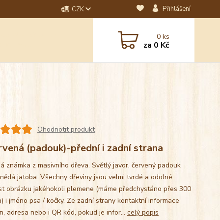
Přihlášení
CZK
dotaz? Napište nám na
0
ks
ebo email.
za
0 Kč
Ohodnotit produkt
rvená (padouk)-přední i zadní strana
á známka z masivního dřeva. Světlý javor, červený padouk
nědá jatoba. Všechny dřeviny jsou velmi tvrdé a odolné.
t obrázku jakéhokoli plemene (máme předchystáno přes 300
) i jméno psa / kočky. Ze zadní strany kontaktní informace
n, adresa nebo i QR kód, pokud je infor...
celý popis