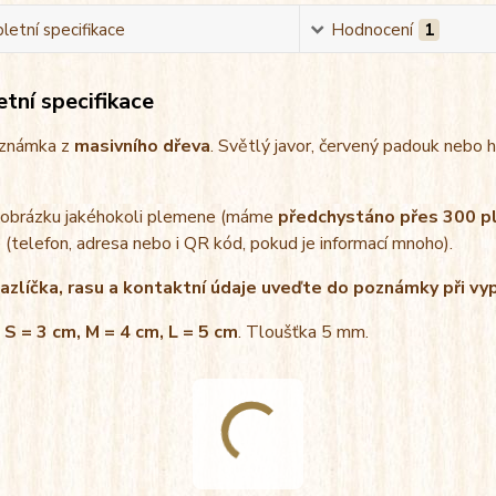
etní specifikace
Hodnocení
1
tní specifikace
 známka z
masivního dřeva
. Světlý javor, červený padouk nebo 
obrázku jakéhokoli plemene (máme
předchystáno přes 300 
 (telefon, adresa nebo i QR kód, pokud je informací mnoho).
zlíčka, rasu a kontaktní údaje uveďte do poznámky při vy
 S = 3 cm, M = 4 cm, L = 5 cm
. Tloušťka 5 mm.