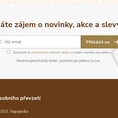
áte zájem o novinky, akce a slev
Přihlásit se
Souhlasím se
zpracováním osobních údajů
za účelem rozesílky newsletteru.
Neotravujeme každý týden, zasíláme jen jednou za čas.
sobního převzetí
1533, Napajedla