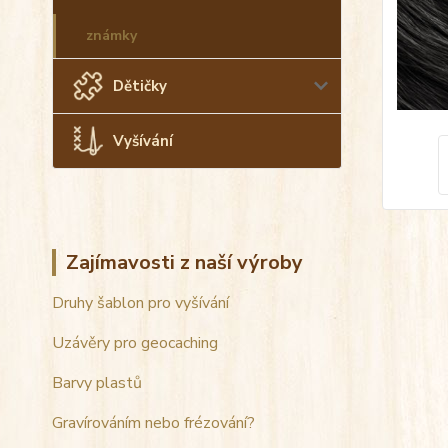
známky
Dětičky
Vyšívání
Zajímavosti z naší výroby
Druhy šablon pro vyšívání
Uzávěry pro geocaching
Barvy plastů
Gravírováním nebo frézování?