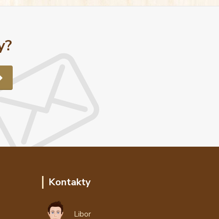
y?
Kontakty
Libor