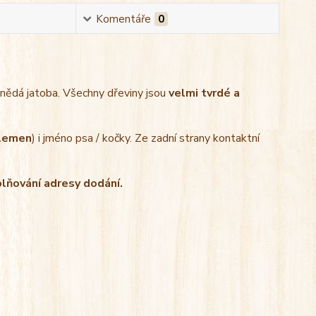
Komentáře
0
hnědá jatoba. Všechny dřeviny jsou
velmi tvrdé a
plemen
) i jméno psa / kočky. Ze zadní strany kontaktní
plňování adresy dodání.