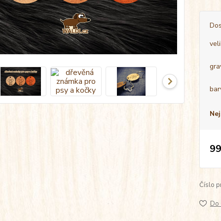
Dos
vel
gra
bar
Nej
99
Číslo p
Do 