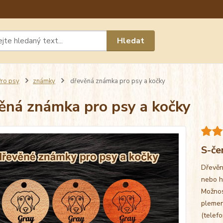
Máte 
Hledat
chat n
ro psy
známky
dřevěná známka pro psy a kočky
ěná známka pro psy a kočky
S-če
Dřevěn
nebo h
Možnos
plemen
(telefo