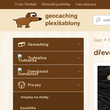
O nás / Kontakt
Obchodní podmínky
Cena dopravy
Úvod
P
Geocaching
dřev
Truhlařina
Domácnost
Pro psy
stojany na misky
kousátka