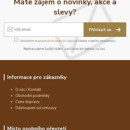
Máte zájem o novinky, akce a
slevy?
Přihlásit se
Souhlasím se
zpracováním osobních údajů
za účelem rozesílky newsletteru.
Neotravujeme každý týden, zasíláme jen jednou za čas.
Informace pro zákazníky
O nás / Kontakt
Obchodní podmínky
Cena dopravy
Odstoupení od smlouvy
Místo osobního převzetí