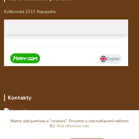
Kvítkovická 1533, Napajedla
Kontakty
Libor
Máme rádi pamlsky a "cookies". Prosíme o odsouhlasení nařízení
eshop(zavináč)waldi.cz
EU.
Více informací zde