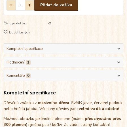
Přidat do košíku
Číslo produktu:
-2
Do oblíbených
Kompletní specifikace
Hodnocení
1
Komentáře
0
Kompletní specifikace
Dřevěná známka z
masivního dřeva
. Světlý javor, červený padouk
nebo hnědá jatoba. Všechny dřeviny jsou
velmi tvrdé a odolné
.
Možnost obrázku jakéhokoli plemene (máme
předchystáno přes
300 plemen
) i jméno psa / kočky. Ze zadní strany kontaktní