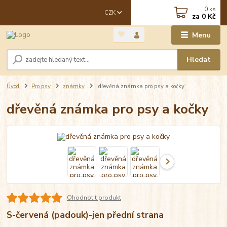
0
ks
CZK
za
0 Kč
Menu
Hledat
Úvod
Pro psy
známky
dřevěná známka pro psy a kočky
dřevěná známka pro psy a kočky
Ohodnotit produkt
S-červená (padouk)-jen přední strana