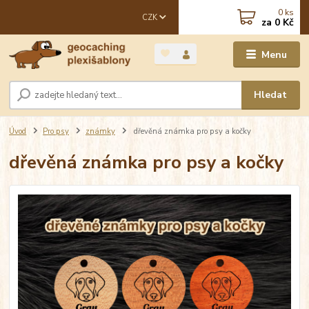
0
ks
CZK
za
0 Kč
Menu
Hledat
Úvod
Pro psy
známky
dřevěná známka pro psy a kočky
dřevěná známka pro psy a kočky