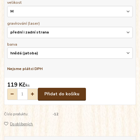
velikost
gravírování (laser)
barva
Nejsme plátci DPH
119 Kč
/
ks
Přidat do košíku
Číslo produktu:
-12
Do oblíbených