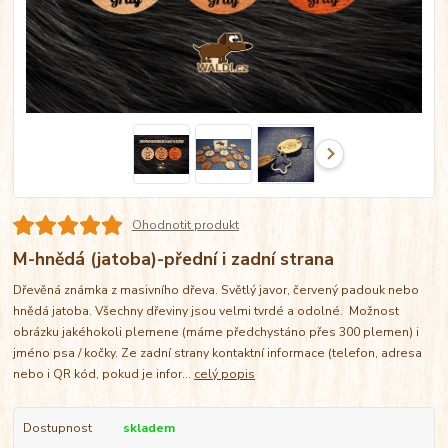
Ohodnotit produkt
M-hnědá (jatoba)-přední i zadní strana
Dřevěná známka z masivního dřeva. Světlý javor, červený padouk nebo
hnědá jatoba. Všechny dřeviny jsou velmi tvrdé a odolné. Možnost
obrázku jakéhokoli plemene (máme předchystáno přes 300 plemen) i
jméno psa / kočky. Ze zadní strany kontaktní informace (telefon, adresa
nebo i QR kód, pokud je infor...
celý popis
Dostupnost
skladem