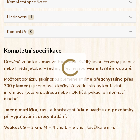
Kompletní specifikace
Hodnocení
1
Komentáře
0
Kompletní specifikace
Dřevěná známka z
masivního dřeva
. Světlý javor, červený padouk
nebo hnědá jatoba. Všechny dřeviny jsou
velmi tvrdé a odolné
.
Možnost obrázku jakéhokoli plemene (máme
předchystáno přes
300 plemen
) i jméno psa / kočky. Ze zadní strany kontaktní
informace (telefon, adresa nebo i QR kód, pokud je informací
mnoho).
Jméno mazlíčka, rasu a kontaktní údaje uveďte do poznámky
při vyplňování adresy dodání.
Velikost S = 3 cm, M = 4 cm, L = 5 cm
. Tloušťka 5 mm.