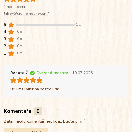
1 hodnocení
Jak ověřujeme hodnocení?
5
1 x
4
0 x
3
0 x
2
0 x
1
0 x
Renata Ž.
Ověřená recenze
- 10.07.2026
Už ji má Beník na postroji. 🦮
Komentáře
0
Zatím nikdo komentář nepřidal. Buďte první.