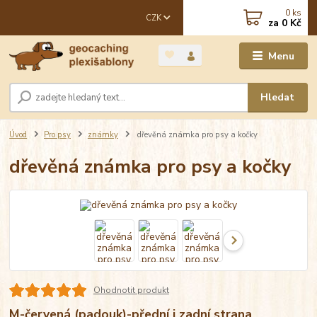
0
ks
CZK
za
0 Kč
Menu
Hledat
Úvod
Pro psy
známky
dřevěná známka pro psy a kočky
dřevěná známka pro psy a kočky
Ohodnotit produkt
M-červená (padouk)-přední i zadní strana