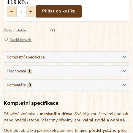
119 Kč
/
ks
Přidat do košíku
Číslo produktu:
-11
Do oblíbených
Kompletní specifikace
Hodnocení
1
Komentáře
0
Kompletní specifikace
Dřevěná známka z
masivního dřeva
. Světlý javor, červený padouk
nebo hnědá jatoba. Všechny dřeviny jsou
velmi tvrdé a odolné
.
Možnost obrázku jakéhokoli plemene (máme
předchystáno přes