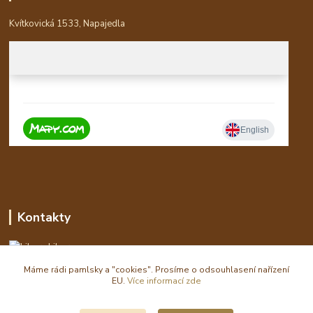
Kvítkovická 1533, Napajedla
Kontakty
Libor
Máme rádi pamlsky a "cookies". Prosíme o odsouhlasení nařízení
eshop(zavináč)waldi.cz
EU.
Více informací zde