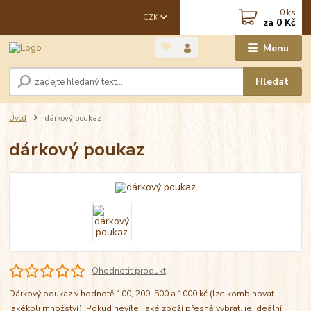
0
ks
CZK
za
0 Kč
Menu
Hledat
Úvod
dárkový poukaz
dárkový poukaz
Ohodnotit produkt
Dárkový poukaz v hodnotě 100, 200, 500 a 1000 kč (lze kombinovat
jakékoli množství). Pokud nevíte, jaké zboží přesně vybrat, je ideální