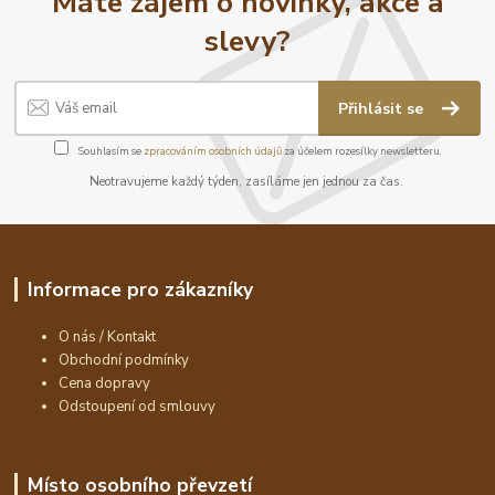
Máte zájem o novinky, akce a
slevy?
Přihlásit se
Souhlasím se
zpracováním osobních údajů
za účelem rozesílky newsletteru.
Neotravujeme každý týden, zasíláme jen jednou za čas.
Informace pro zákazníky
O nás / Kontakt
Obchodní podmínky
Cena dopravy
Odstoupení od smlouvy
Místo osobního převzetí