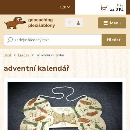
0
ks
CZK
za
0 Kč
Menu
Hledat
Úvod
Pro psy
adventní kalendář
adventní kalendář