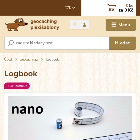
0
ks
CZK
za
0 Kč
Menu
Hledat
Úvod
Geocaching
Logbook
Logbook
TOP produkt